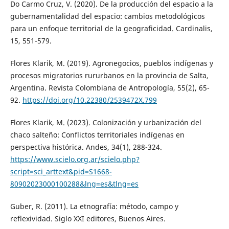
Do Carmo Cruz, V. (2020). De la producción del espacio a la
gubernamentalidad del espacio: cambios metodológicos
para un enfoque territorial de la geograficidad. Cardinalis,
15, 551-579.
Flores Klarik, M. (2019). Agronegocios, pueblos indígenas y
procesos migratorios rururbanos en la provincia de Salta,
Argentina. Revista Colombiana de Antropología, 55(2), 65-
92.
https://doi.org/10.22380/2539472X.799
Flores Klarik, M. (2023). Colonización y urbanización del
chaco salteño: Conflictos territoriales indígenas en
perspectiva histórica. Andes, 34(1), 288-324.
https://www.scielo.org.ar/scielo.php?
script=sci_arttext&pid=S1668-
80902023000100288&lng=es&tlng=es
Guber, R. (2011). La etnografía: método, campo y
reflexividad. Siglo XXI editores, Buenos Aires.