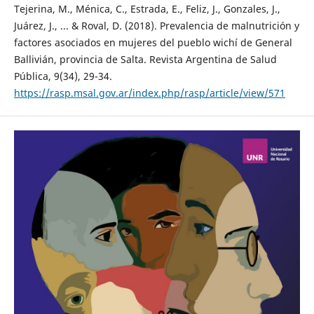
Tejerina, M., Ménica, C., Estrada, E., Feliz, J., Gonzales, J.,
Juárez, J., ... & Roval, D. (2018). Prevalencia de malnutrición y
factores asociados en mujeres del pueblo wichí de General
Ballivián, provincia de Salta. Revista Argentina de Salud
Pública, 9(34), 29-34.
https://rasp.msal.gov.ar/index.php/rasp/article/view/571