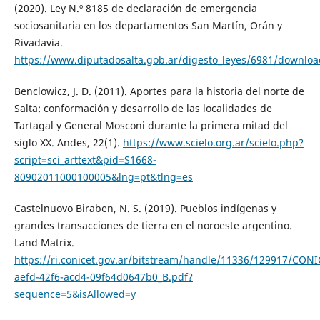
(2020). Ley N.º 8185 de declaración de emergencia
sociosanitaria en los departamentos San Martín, Orán y
Rivadavia.
https://www.diputadosalta.gob.ar/digesto_leyes/6981/download
Benclowicz, J. D. (2011). Aportes para la historia del norte de
Salta: conformación y desarrollo de las localidades de
Tartagal y General Mosconi durante la primera mitad del
siglo XX. Andes, 22(1).
https://www.scielo.org.ar/scielo.php?
script=sci_arttext&pid=S1668-
80902011000100005&lng=pt&tlng=es
Castelnuovo Biraben, N. S. (2019). Pueblos indígenas y
grandes transacciones de tierra en el noroeste argentino.
Land Matrix.
https://ri.conicet.gov.ar/bitstream/handle/11336/129917/CONI
aefd-42f6-acd4-09f64d0647b0_B.pdf?
sequence=5&isAllowed=y