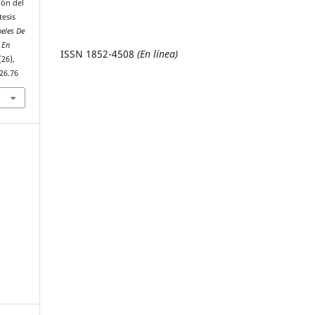
ión del
tesis
eles De
 En
ISSN 1852-4508
(En línea)
 (26),
26.76