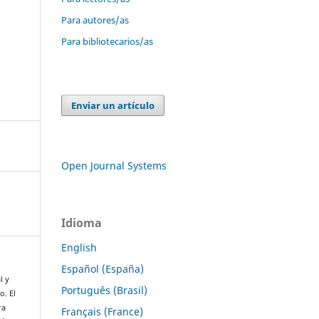
Para autores/as
Para bibliotecarios/as
Enviar un artículo
Open Journal Systems
Idioma
English
Español (España)
l y
Português (Brasil)
o. El
ra
Français (France)