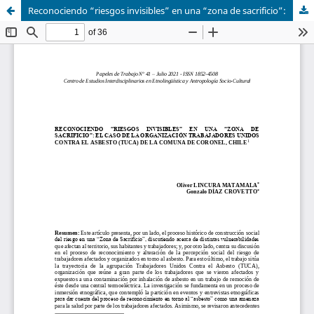
Reconociendo “riesgos invisibles” en una “zona de sacrificio”: